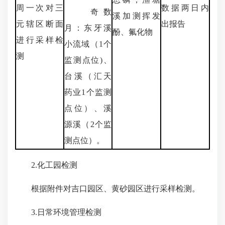
周一次对三
数据两日内
奇数
溪加测挥发
元辖区断面
出报告
月：东牙溪
酚、氟化物
进行采样检
小流域（1个
测
监测点位)、
台溪（汇天
药业1个监测
点位）、溪
源溪（2个监
测点位）。
2.化工园检测
根据附件对吉口园区、黄砂园区进行采样检测。
3.日常环境管理检测