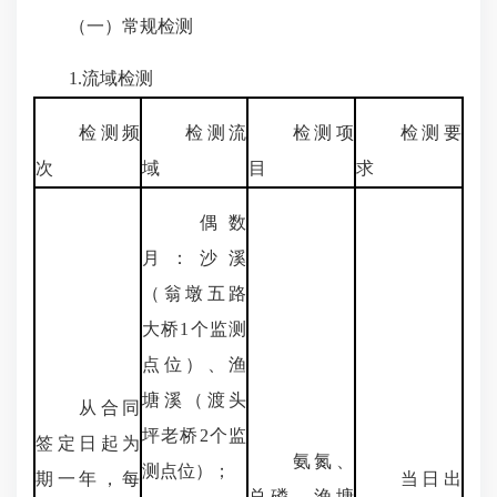
（一）常规检测
1.流域检测
检测频
检测流
检测项
检测要
次
域
目
求
偶数
月：沙溪
（翁墩五路
大桥1个监测
点位）、渔
塘溪（渡头
从合同
坪老桥2个监
签定日起为
氨氮、
测点位）；
期一年，每
当日出
总磷，渔塘