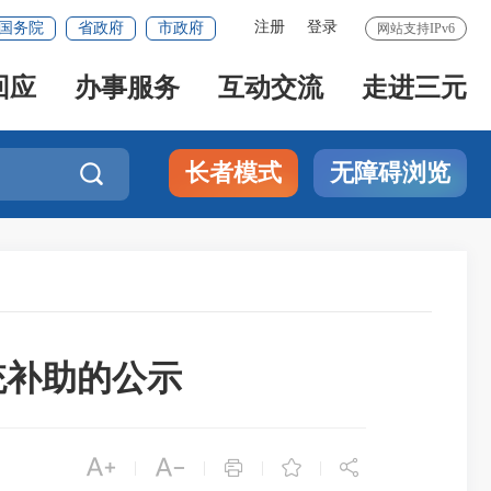
注册
登录
国务院
省政府
市政府
网站支持IPv6
回应
办事服务
互动交流
走进三元
长者模式
无障碍浏览

入统补助的公示





|
|
|
|