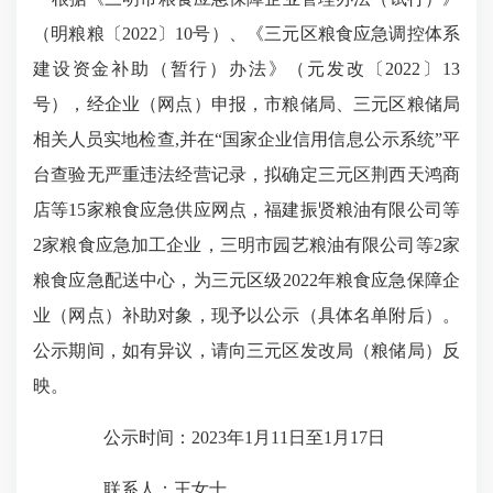
（明粮粮〔
2022
〕
10
号）、
《三元区粮食应急调控体系
建设资金补助（暂行）办法》
（
元发改〔
2022
〕
13
号
），经企业（网点）申报，市粮储局、三元区粮储局
相关人员实地检查
,
并在“国家企业信用信息公示系统”平
台查验无严重违法经营记录，拟确定三元区荆西天鸿商
店等
15
家粮食应急供应网点，福建振贤粮油有限公司等
2
家粮食应急加工企业，三明市园艺粮油有限公司等
2
家
粮食应急配送中心，为三元区级
2022
年粮食应急保障企
业（网点）补助对象，现予以公示（具体名单附后）。
公示期间，如有异议，请向三元区发改局（粮储局）反
映。
公示时间：
2023
年
1
月
11
日至
1
月
17
日
联系人：王女士