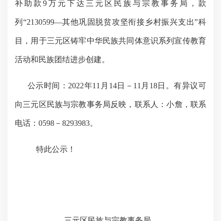
补助款
9万元下达三元区民族与宗教事务局，款
列“2130599—其他巩固脱贫攻坚衔接乡村振兴支出
”
科
目，用于三元区铸牢中华民族共同体意识系列宣传教育
活动和民族团结进步创建。
公示时间：202
2
年
11
月
14
日－
11
月
18
日。有
异议
可
向三元区
民族与宗教事务局
反映，联系人：
小詹
，联系
电话：0598－
8293983
。
特此公示！
三元区民族与宗教事务局