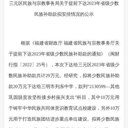
三元区民族与宗教事务局关于提前下达
2023年省级少数
民族补助款拟安排情况的公示
根据
《
福建省财政厅 福建省民族与宗教事务厅关
于提前下达202
3
年省级少数民族补助款的通知
》（
闽财
行指〔202
2
〕
25
号
），
本次下达给三元区
202
3
年省级少
数民族补助款
共计29万元。经研究，拟将
少数民族补助
款
20万元下达给三明市列东中学，款列“2130599—其他
巩固脱贫攻坚衔接乡村振兴支出
”
科目，其中10万元用
于铸牢中华民族共同体意识教育试点校建设，另外10万
元用于打造民族团结进步重点单位建设。拟将少数民
族