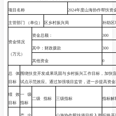
项目名称
2024年度山海协作帮扶资
主管部门 （单位）
区乡村振兴局
补助区
资金总额：
300
资金情况
其中：财政拨款
300
（万元）
其他资金
0
总体
围绕扶贫开发成果巩固与乡村振兴工作目标，加快
目标
试点示范效应。通过加强项目监管，进一步提高资金
绩效
一级
二级 指标
三级指标
指标解
目标
指标
产出
山海协作帮扶项目投入资
反映开