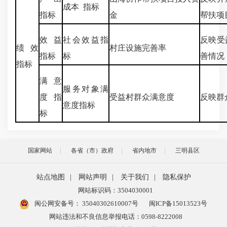
成本 指标
指标
金
帮扶项
效益
社会效益指
反映受
绩效
村庄设施完善率
指标
标
善情况
指标
满意
服务对象满
度指
受益村群众满意度
反映群
意度指标
标
国家网站
各省（市）政府
省内地市
三明县区
站点地图
|
网站声明
|
关于我们
|
隐私保护
网站标识码：3504030001
闽公网安备号：
35040302610007号
闽ICP备15013523号
网站违法和不良信息举报电话：0598-8222008