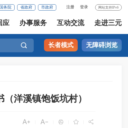
注册
登录
国务院
省政府
市政府
网站支持IPv6
回应
办事服务
互动交流
走进三元
长者模式
无障碍浏览

示书（洋溪镇饱饭坑村）





|
|
|
|