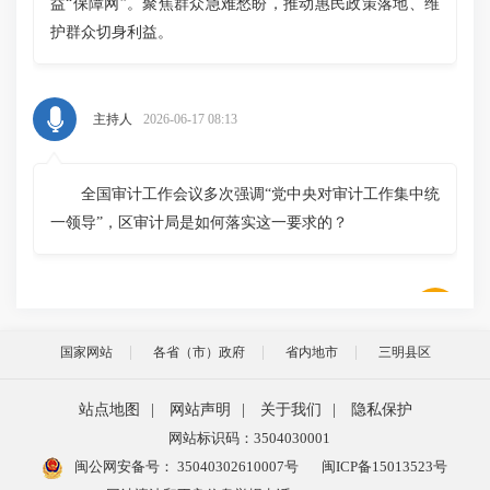
益“保障网”。聚焦群众急难愁盼，推动惠民政策落地、维
护群众切身利益。
主持人
2026-06-17 08:13
全国审计工作会议多次强调“党中央对审计工作集中统
一领导”，区审计局是如何落实这一要求的？
2026-06-17 08:15
苏锡燕
国家网站
各省（市）政府
省内地市
三明县区
我们始终准确把握审计工作的政治属性和政治功能，
站点地图
|
网站声明
|
关于我们
|
隐私保护
自觉把党的领导贯穿审计工作全过程、各领域，严格落实
网站标识码：3504030001
重大事项请示报告制度，审计计划、重大项目、重要情
闽公网安备号：
35040302610007号
闽ICP备15013523号
况、问题线索第一时间向区委审计委员会请示报告，把党