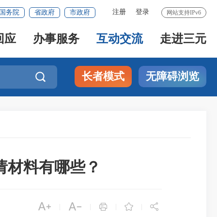
注册
登录
国务院
省政府
市政府
网站支持IPv6
回应
办事服务
互动交流
走进三元
长者模式
无障碍浏览

请材料有哪些？





|
|
|
|