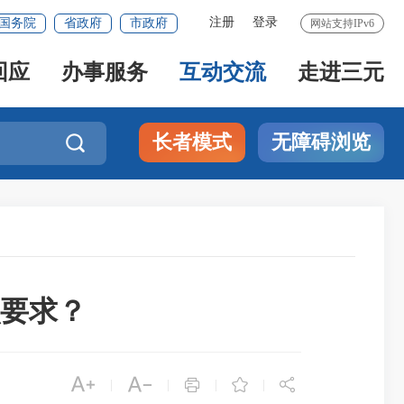
注册
登录
国务院
省政府
市政府
网站支持IPv6
回应
办事服务
互动交流
走进三元
长者模式
无障碍浏览

要求？





|
|
|
|