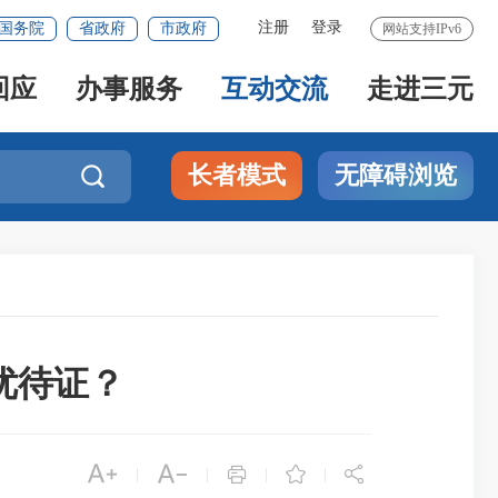
注册
登录
国务院
省政府
市政府
网站支持IPv6
回应
办事服务
互动交流
走进三元
长者模式
无障碍浏览

优待证？





|
|
|
|