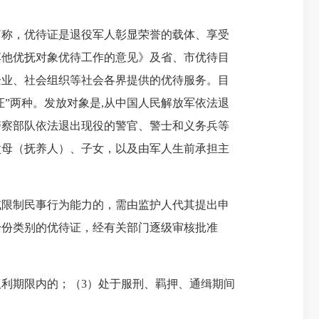
简称，优待证是退役军人彰显荣誉的载体、享受
其他优抚对象优待工作的意见》及省、市优待目
企业、社会组织等社会各界提供的优待服务。目
证
”
两种。发放对象是
,
从中国人民解放军依法退
警察部队依法退出现役的警官、警士和义务兵等
父母（抚养人）、子女，以及由军人生前承担主
或限制民事行为能力的，需由监护人代其提出申
身份类别的优待证，经有关部门逐级审核批准
权利期限内的；（
3
）处于服刑、羁押、通缉期间