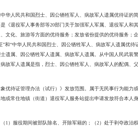
和中华人民共和国烈士、因公牺牲军人、病故军人遗属优待证的
要是《退役军人事务部等
20
部门关于加强军人军属、退役军人和
通、文化、旅游等方面的优待服务；发放省份提供的优待服务；
证
”
和
“
中华人民共和国烈士、因公牺牲军人、病故军人遗属优待
烈士遗属、因公牺牲军人遗属、病故军人遗属。从中国人民武装
、病故军人遗属是指，烈士、因公牺牲军人、病故军人的配偶、
对象优待证管理办法（试行）》发放范围。属于无民事行为能力
籍地或常住地镇（街道）退役军人服务站提出申请发放符合本人
：（
1
）服役期间被部队除名、开除军籍的；（
2
）处于剥夺政治