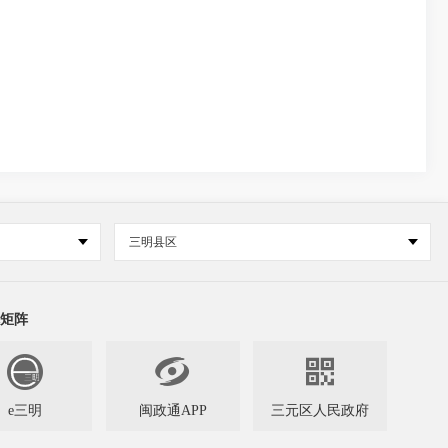
三明县区
矩阵


e三明
闽政通APP
三元区人民政府