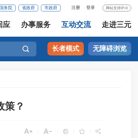
注册
登录
国务院
省政府
市政府
网站支持IPv6
回应
办事服务
互动交流
走进三元
长者模式
无障碍浏览

政策？





|
|
|
|