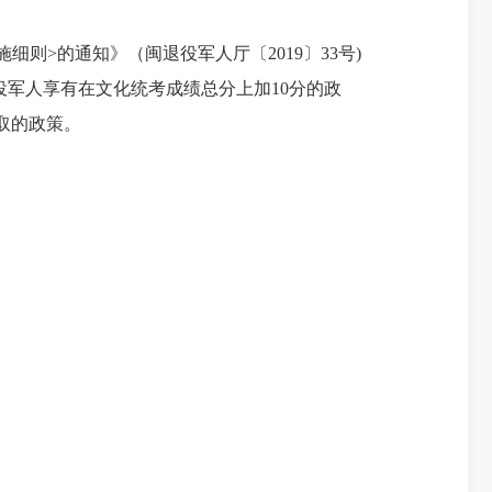
施细则
>
的通知》（闽退役军人厅〔
2019
〕
33
号
)
役军人享有在文化统考成绩总分上加
10
分的政
取的政策。