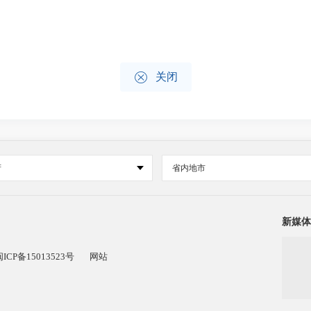

关闭
府
省内地市
新媒体
闽ICP备15013523号
网站