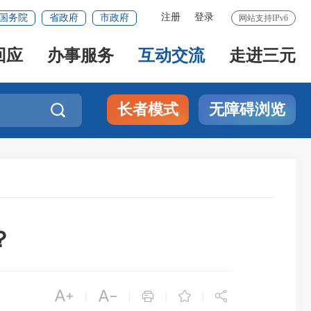
注册
登录
国务院
省政府
市政府
网站支持IPv6
回应
办事服务
互动交流
走进三元
长者模式
无障碍浏览

？





|
|
|
|