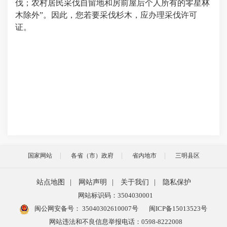
伐；农村居民采伐自留地和房前屋后个人所有的零星林
木除外”。因此，您若要采伐杉木，应办理采伐许可
证。
国家网站
各省（市）政府
省内地市
三明县区
站点地图
|
网站声明
|
关于我们
|
隐私保护
网站标识码：3504030001
闽公网安备号：
35040302610007号
闽ICP备15013523号
网站违法和不良信息举报电话：0598-8222008