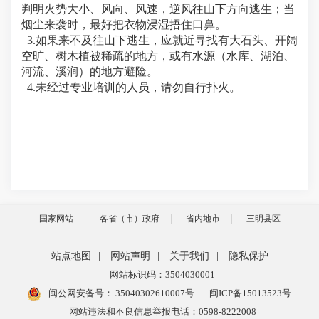
判明火势大小、风向、风速，逆风往山下方向逃生；当
烟尘来袭时，最好把衣物浸湿捂住口鼻。
3.如果来不及往山下逃生，应就近寻找有大石头、开阔
空旷、树木植被稀疏的地方，或有水源（水库、湖泊、
河流、溪涧）的地方避险。
4.未经过专业培训的人员，请勿自行扑火。
国家网站
各省（市）政府
省内地市
三明县区
站点地图
|
网站声明
|
关于我们
|
隐私保护
网站标识码：3504030001
闽公网安备号：
35040302610007号
闽ICP备15013523号
网站违法和不良信息举报电话：0598-8222008