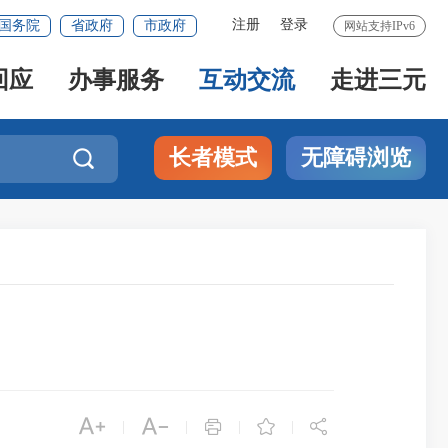
注册
登录
国务院
省政府
市政府
网站支持IPv6
回应
办事服务
互动交流
走进三元
长者模式
无障碍浏览






|
|
|
|