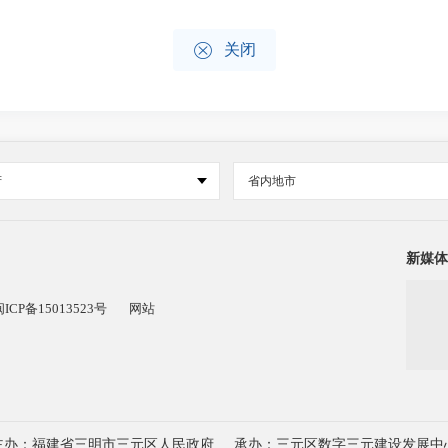

关闭
府
省内地市
新媒体
闽ICP备15013523号
网站
主办：福建省三明市三元区人民政府
承办：三元区数字三元建设发展中