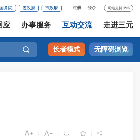
注册
登录
国务院
省政府
市政府
网站支持IPv6
回应
办事服务
互动交流
走进三元
长者模式
无障碍浏览






|
|
|
|