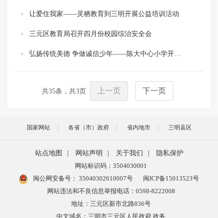
让爱住我家——灵栖教育到三明开展公益培训活动
三元区教育局召开四月份校园综治安全会
弘扬传统美德 争做诚信少年——陈大中心小学开展诚信主题教育实践活动
上一页
下一页
共
35
条，共
3
页
国家网站
各省（市）政府
省内地市
三明县区
站点地图
|
网站声明
|
关于我们
|
隐私保护
网站标识码：3504030001
闽公网安备号：
35040302610007号
闽ICP备15013523号
网站违法和不良信息举报电话：0598-8222008
地址：三元区新市北路836号
中文域名：三明市三元区人民政府.政务