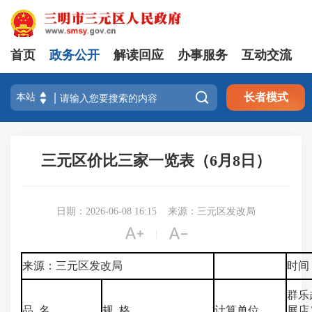
首页
政务公开
解读回应
办事服务
互动交流

长者模式
三元区价比三家一览表（6月8日）
日期：2026-06-08 16:15
来源：三元区发改局


|
来源：三元区发改局
时间：
群乐
品 名
规 格
计算单位
展店