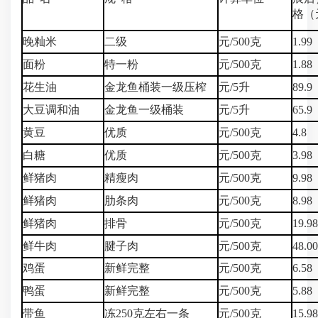
格（
晚籼米
二级
元/500克
1.99
面粉
特一粉
元/500克
1.88
花生油
金龙鱼桶装一级压榨
元/5升
89.9
大豆调和油
金龙鱼一级桶装
元/5升
65.9
黄豆
优质
元/500克
4.8
白糖
优质
元/500克
3.98
鲜猪肉
精瘦肉
元/500克
9.98
鲜猪肉
肋条肉
元/500克
8.98
鲜猪肉
排骨
元/500克
19.98
鲜牛肉
腱子肉
元/500克
48.0
鸡蛋
新鲜完整
元/500克
6.58
鸭蛋
新鲜完整
元/500克
5.88
带鱼
冻250克左右一条
元/500克
15.98