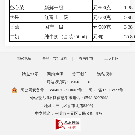
空心菜
新鲜一级
元/500克
1.38
苹果
红富士一级
元/500克
5.98
香蕉
国产一级
元/500克
3.38
牛奶
纯牛奶（盒装250ml）
元/箱
55.8
国家网站
各省（市）政府
省内地市
三明县区
站点地图
|
网站声明
|
关于我们
|
隐私保护
网站标识码：3504030001
闽公网安备号：
35040302610007号
闽ICP备15013523号
网站违法和不良信息举报电话：0598-8222008
地址：三元区新市北路836号
中文域名：三明市三元区人民政府.政务