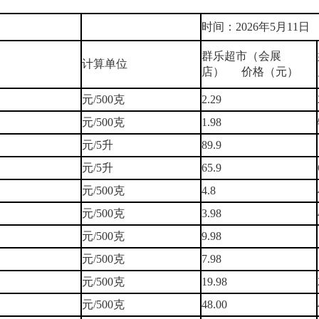
时间：2026年5月11日
群乐超市（会展
计算单位
店） 价格（元）
元/500克
2.29
元/500克
1.98
元/5升
89.9
元/5升
65.9
元/500克
4.8
元/500克
3.98
元/500克
9.98
元/500克
7.98
元/500克
19.98
元/500克
48.00