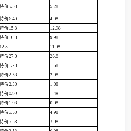
特价5.58
5.28
特价6.49
4.98
特价15.8
12.98
特价10.8
9.98
12.8
11.98
特价27.8
26.8
特价1.78
1.68
特价2.58
2.98
特价2.38
1.88
特价0.99
1.48
特价1.98
0.98
特价5.58
4.98
特价5.58
3.98
特价2.58
0.98