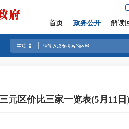
首页
政务公开
解读
三元区价比三家一览表(5月11日