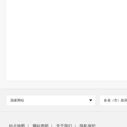
国家网站
各省（市）政
站点地图
|
网站声明
|
关于我们
|
隐私保护