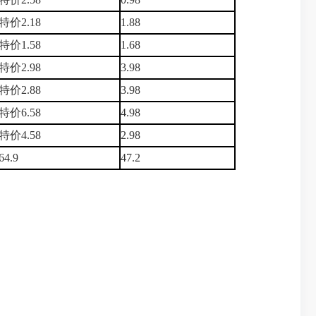
特价2.18
1.88
特价1.58
1.68
特价2.98
3.98
特价2.88
3.98
特价6.58
4.98
特价4.58
2.98
64.9
47.2