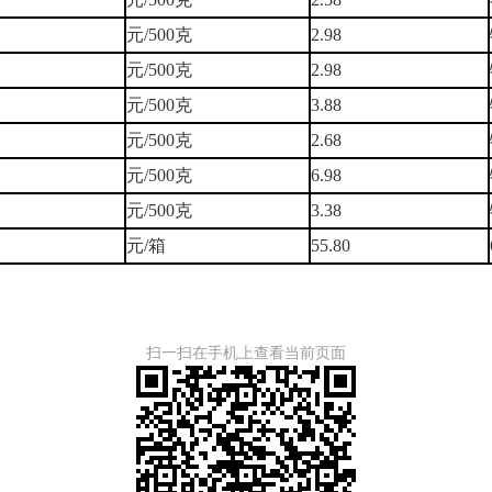
元/500克
2.98
元/500克
2.98
元/500克
3.88
元/500克
2.68
元/500克
6.98
元/500克
3.38
）
元/箱
55.80
扫一扫在手机上查看当前页面