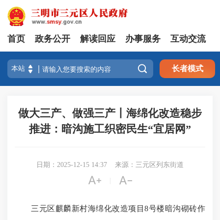
首页
政务公开
解读回应
办事服务
互动交流

长者模式
做大三产、做强三产丨海绵化改造稳步
推进：暗沟施工织密民生“宜居网”
日期：2025-12-15 14:37
来源：三元区列东街道


|
三元区麒麟新村海绵化改造项目8号楼暗沟砌砖作