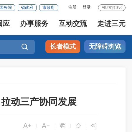
注册
登录
国务院
省政府
市政府
网站支持IPv6
回应
办事服务
互动交流
走进三元
长者模式
无障碍浏览

 拉动三产协同发展





|
|
|
|