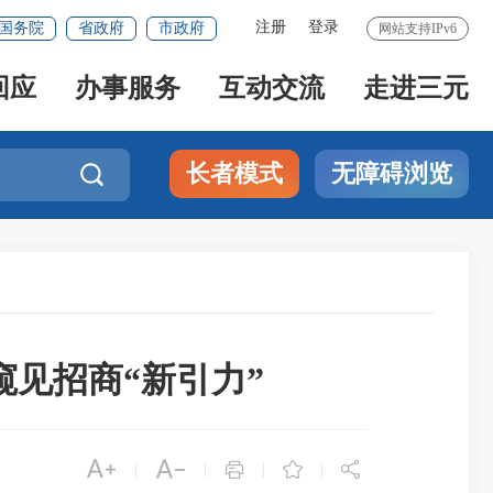
注册
登录
国务院
省政府
市政府
网站支持IPv6
回应
办事服务
互动交流
走进三元
长者模式
无障碍浏览

见招商“新引力”





|
|
|
|