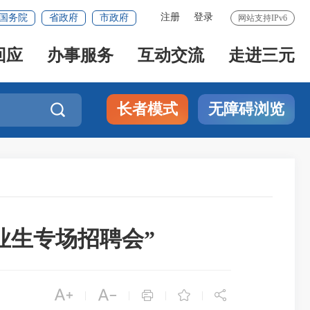
注册
登录
国务院
省政府
市政府
网站支持IPv6
回应
办事服务
互动交流
走进三元
长者模式
无障碍浏览

业生专场招聘会”





|
|
|
|