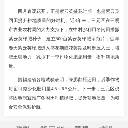
四月春暖花开，正是紫云英盛花时期，也是紫云英
回田提升耕地质量的好时机。近3年来，三元区在三明
市农业农村局的大力支持下，在中村乡利用冬闲田播撒
紫云英绿肥种子，建立500亩紫云英绿肥示范片，翌年
春天紫云英绿肥进入盛花期或花荚期及时翻压入土，培
肥土壤地力，减少下一季作物化肥施用量，提升耕地质
量。
据福建省各地试验表明，绿肥翻压还田，后季作物
每亩可减少化肥用量4.5～6.5公斤。下一步，三元区仍
将因地制宜推广冬闲田种植绿肥，提升耕地质量，为粮
食安全保驾护航。
国家网站
各省（市）政府
省内地市
三明县区