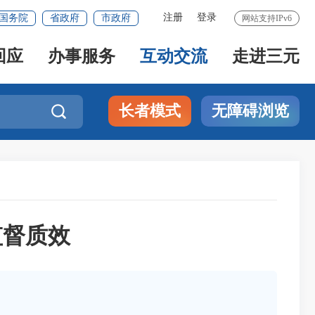
注册
登录
国务院
省政府
市政府
网站支持IPv6
回应
办事服务
互动交流
走进三元
长者模式
无障碍浏览

监督质效