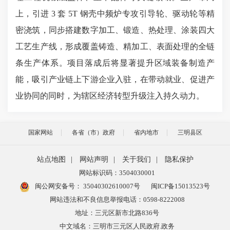
上，引进 3 套 5T 钢壳中频炉专攻引导轮、驱动轮等精
密浇筑，同步搭建数字加工、锻造、热处理、涂装四大
工艺生产线，形成覆盖铸造、精加工、表面处理的全链
条生产体系。
项目落成后将显著提升区域装备制造产
能，吸引产业链上下游企业入驻，在带动就业、促进产
业协同的同时，为辖区经济转型升级注入持久动力。
国家网站
各省（市）政府
省内地市
三明县区
站点地图
|
网站声明
|
关于我们
|
隐私保护
网站标识码：3504030001
闽公网安备号：
35040302610007号
闽ICP备15013523号
网站违法和不良信息举报电话：0598-8222008
地址：三元区新市北路836号
中文域名：三明市三元区人民政府.政务