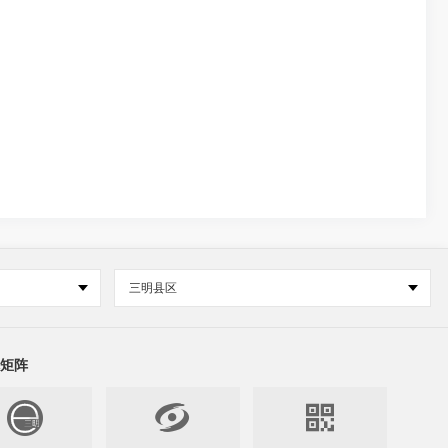
三明县区
矩阵

