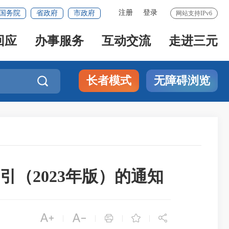
注册
登录
国务院
省政府
市政府
网站支持IPv6
回应
办事服务
互动交流
走进三元
长者模式
无障碍浏览

（2023年版）的通知





|
|
|
|