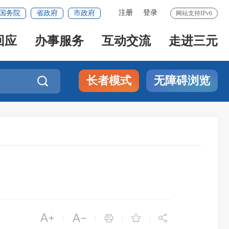
注册
登录
国务院
省政府
市政府
网站支持IPv6
回应
办事服务
互动交流
走进三元
长者模式
无障碍浏览






|
|
|
|