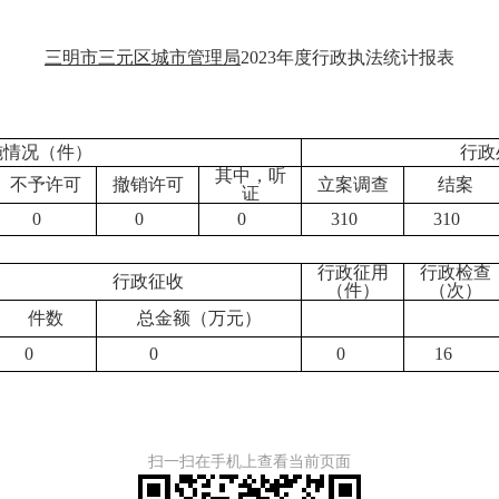
三明市三元区城市管理局
2023年
度行政执法统计报表
施情况（件）
行政
其中，听
不予许可
撤销许可
立案调查
结案
证
0
0
0
310
310
行政征用
行政检查
行政征收
（件）
（
次
）
件数
总金额（万元）
0
0
0
16
扫一扫在手机上查看当前页面