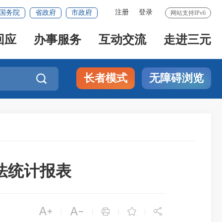
注册
登录
国务院
省政府
市政府
网站支持IPv6
回应
办事服务
互动交流
走进三元
长者模式
无障碍浏览

法统计报表





|
|
|
|