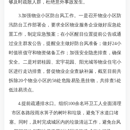
够及时疏散人群，杜绝意外事故发生。
3.加强物业小区防台风工作。一是召开物业小区防
汛防台工作部署会，要求全区物业服务企业做好应急处
置工作，制定应急预案；在小区醒目位置提前公告或通
过业主群发公告，提醒业主做好防台风准备；做好24小
时值班值守和物资储备工作；加强安全隐患排查，确保
安全。二是对碧桂园、宏宇花园、阳光城等物业住宅小
区进行走访排查，督促物业企业查缺补漏，截至目前共
拆除20个物业小区的58处危险易坠悬挂物，共排查5处
低洼易涝点。
4.提前疏通排水口。组织100余名环卫工人全面清理
市区各路段雨水
箅
子的树叶和垃圾，避免下水道口堵
塞。同时，及时完成城区内的垃圾清运工作，避免台风