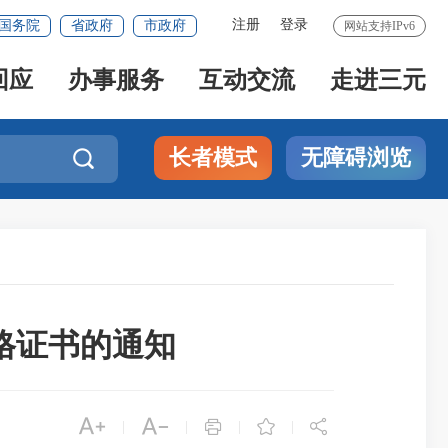
注册
登录
国务院
省政府
市政府
网站支持IPv6
回应
办事服务
互动交流
走进三元
长者模式
无障碍浏览

格证书的通知





|
|
|
|