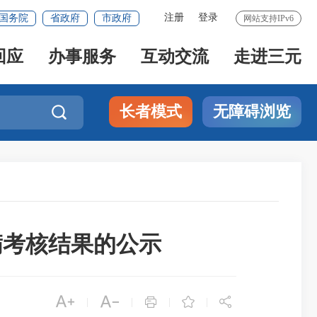
注册
登录
国务院
省政府
市政府
网站支持IPv6
回应
办事服务
互动交流
走进三元
长者模式
无障碍浏览

期满考核结果的公示





|
|
|
|