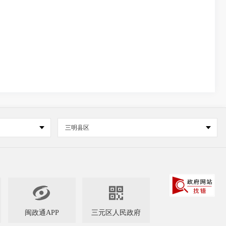
三明县区


闽政通APP
三元区人民政府