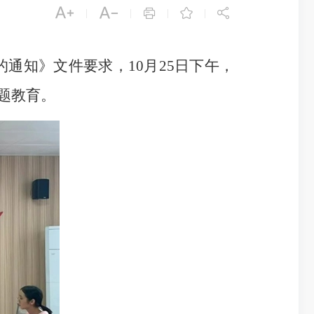





|
|
|
|
知》文件要求，10月25日下午，
题教育。