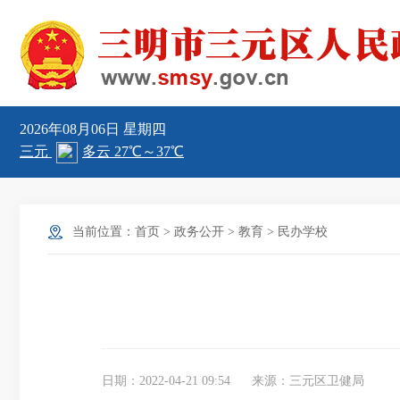
2026年08月06日
星期四
当前位置：
首页
>
政务公开
>
教育
>
民办学校
日期：2022-04-21 09:54
来源：三元区卫健局