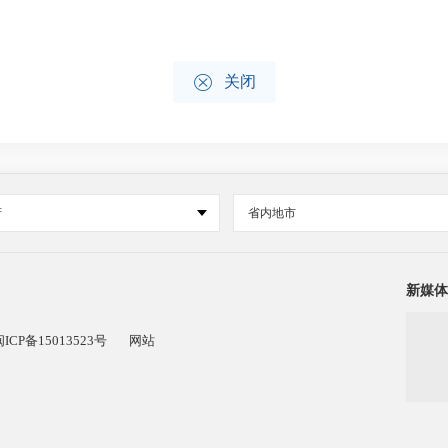

关闭
府
省内地市
新媒体
闽ICP备15013523号
网站