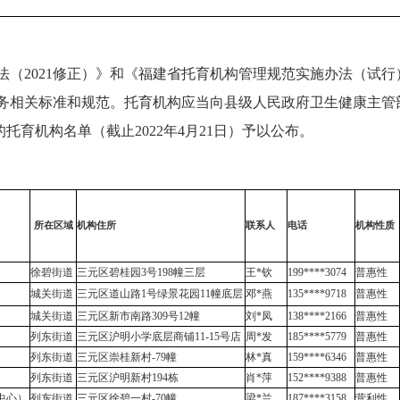
（2021修正）》和《福建省托育机构管理规范实施办法（试行
务相关标准和规范。托育机构应当向县级人民政府卫生健康主管
托育机构名单（截止2022年4月21日）予以公布。
所在区域
机构住所
联系人
电话
机构性质
徐碧街道
三元区碧桂园3号198幢三层
王*钦
199****3074
普惠性
城关街道
三元区道山路1号绿景花园11幢底层
邓*燕
135****9718
普惠性
城关街道
三元区新市南路309号12幢
刘*凤
138****2166
普惠性
列东街道
三元区沪明小学底层商铺11-15号店
周*发
185****5779
普惠性
列东街道
三元区崇桂新村-79幢
林*真
159****6346
普惠性
列东街道
三元区沪明新村194栋
肖*萍
152****9388
普惠性
中心）
列东街道
三元区徐碧一村-70幢
梁*兰
187****3158
营利性