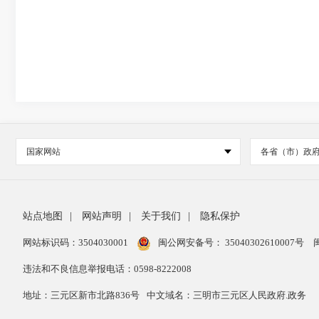
国家网站
各省（市）政
站点地图
|
网站声明
|
关于我们
|
隐私保护
网站标识码：3504030001
闽公网安备号：
35040302610007号
违法和不良信息举报电话：0598-8222008
地址：三元区新市北路836号
中文域名：三明市三元区人民政府.政务