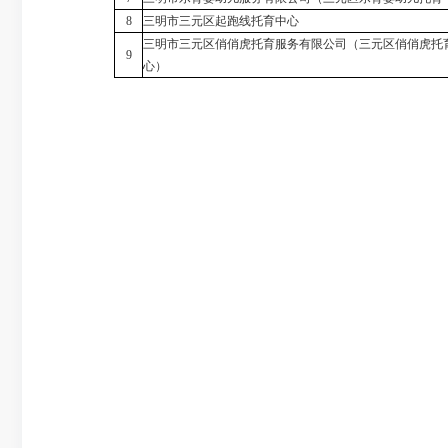
8
三明市三元区起跑线托育中心
三明市三元区俏俏虎托育服务有限公司（三元区俏俏虎托
9
心）