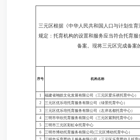
三元区根据《中华人民共和国人口与计划生育法
规定：托育机构的设置和服务应当符合托育服
备案。现将三元区完成备案的
序号
机构名称
1
福建省翊皓文化发展有限公司（三元区爱乐祺托育中心）
2
三元区优乐培托育服务有限公司（绿景托育中心）
3
三元区优乐培托育服务有限公司（左岸名都托育中心）
4
三明市华欣托育服务有限公司（三元区紫荆托育中心)
5
三明市三元区彩虹伞托育中心
6
三明市博幼托育服务有限公司(三元区博幼托育中心）
7
三明市乐育婴幼儿服务有限公司（三元区乐育婴幼儿托育