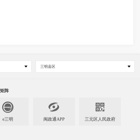
三明县区
矩阵


e三明
闽政通APP
三元区人民政府