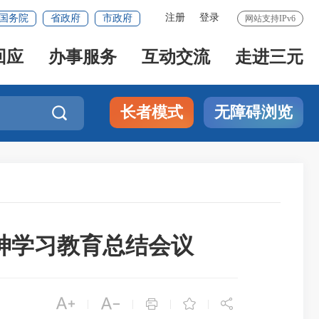
注册
登录
国务院
省政府
市政府
网站支持IPv6
回应
办事服务
互动交流
走进三元
长者模式
无障碍浏览

神学习教育总结会议





|
|
|
|