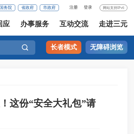
注册
登录
国务院
省政府
市政府
网站支持IPv6
回应
办事服务
互动交流
走进三元
长者模式
无障碍浏览

啦！这份“安全大礼包”请