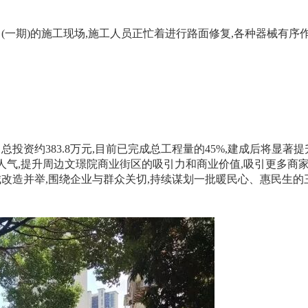
(一期)的施工现场,施工人员正忙着进行路面修复,各种器械有序
投资约383.8万元,目前已完成总工程量的45%,建成后将显著
人气,提升周边文璟院商业街区的吸引力和商业价值,吸引更多商
改造并举,围绕企业与群众关切,持续谋划一批暖民心、惠民生的三