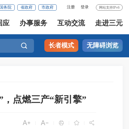
注册
登录
国务院
省政府
市政府
网站支持IPv6
回应
办事服务
互动交流
走进三元
长者模式
无障碍浏览

”，点燃三产“新引擎”





|
|
|
|