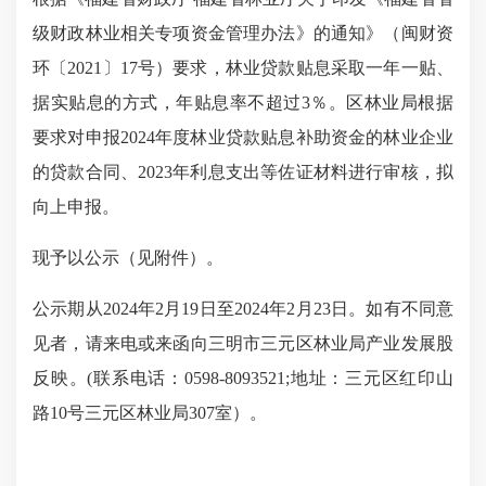
级财政林业相关专项资金管理办法》的通知》（闽财资
环〔
2021
〕
17
号）要求，林业贷款贴息采取一年一贴、
据实贴息的方式，年贴息率不超过
3
％。
区林业局根据
要求
对申报
2024
年度林业贷款贴息补助资金的林业企业
的贷款合同、
2023
年利息支出等佐证材料进行审核，拟
向上申报。
现予以公示（见附件）。
公示期从
2024
年
2
月
19
日至
2024
年
2
月
23
日。如有不同意
见者，请来电或来函向三明市三元区林业局产业发展股
反映。
(
联系电话：
0598-8093521;
地址：三元区红印山
路
10
号三元区林业局
307
室）。