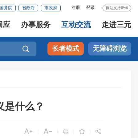
注册
登录
国务院
省政府
市政府
网站支持IPv6
回应
办事服务
互动交流
走进三元
长者模式
无障碍浏览

义是什么？





|
|
|
|