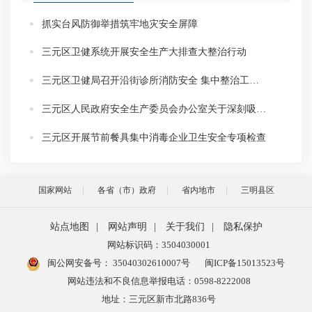
抓实台风防御举措筑牢地灾安全屏障
三元区卫健系统开展安全生产大排查大整治行动
三元区卫健局召开沿街诊所消防安全 集中整治工作会
三元区人民政府安全生产委员会办公室关于深刻吸取事故教训加强“五一”和 汛期安全生产工作
三元区开展节前餐具集中消毒企业卫生安全专项检查
国家网站
各省（市）政府
省内地市
三明县区
站点地图
|
网站声明
|
关于我们
|
隐私保护
网站标识码：3504030001
闽公网安备号：
35040302610007号
闽ICP备15013523号
网站违法和不良信息举报电话：0598-8222008
地址：三元区新市北路836号