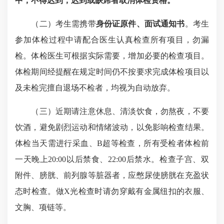
中，不得迟到，
迟到
或缺席者取消体检资格
。
（二）考生需携带
身份证原件、
面试通知书
。考生
参加体检过程中请配合医生认真检查所有项目，勿漏
检。体检医生可根据实际需要，增加必要的检查项目。
体检期间经提醒在规定时间仍不按要求完成体检项目以
及未检完擅自退场不检者，均视为自动放弃。
（三）近期请注意休息、清淡饮食，勿熬夜，不要
饮酒，避免剧烈运动和情绪波动，以免影响检查结果。
体检当天需进行采血、B超等检查，所有受检者体检前
一天
晚上20:00
以后禁食、22:00后禁水。检查子宫、双
附件、膀胱、前列腺等脏器者，应憋尿使膀胱在充盈状
态时检查。做X光检查时请勿穿戴有金属纽扣的衣服、
文胸、项链等。