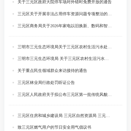
关于三元区政府大院停车场对外错时免费开放的通告
三元区关于开展非法占用停车资源问题专项整治的通告
三元区商务局关于2026年家电以旧换新、数码和智能产品购新补贴审核项目价格调查公告
三明市三元生态环境局关于三元区农村生活污水处理设施及配套管网市场化运维项目的询价公告
三明市三元生态环境局 关于三元区农村生活污水处理设施及配套管网市场化运维项目的询价公告
关于重点民生领域群众来访接待的通告
三元区林业局行政处罚听证公告
三元区人民政府关于拟公布三元区第一批传统风貌建筑名录的公示
三元区住房和城乡建设局 三元区自然资源局 三元区市场监督管理局 三元区城市管理和综合执法局关于印发《三元区既有住宅增设电梯 实施办法》的通知
致三元区燃气用户的节日安全用气倡议书