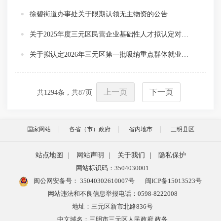
徐碧街道办事处关于限期认领无主物资的公告
关于2025年度三元区民营企业基础性人才拟认定对象的公示
关于拟认定2026年三元区第一批吸纳重点群体就业认定的企业名单的公示
上一页
下一页
共
1294
条，共
87
页
国家网站
各省（市）政府
省内地市
三明县区
站点地图
|
网站声明
|
关于我们
|
隐私保护
网站标识码：3504030001
闽公网安备号：
35040302610007号
闽ICP备15013523号
网站违法和不良信息举报电话：0598-8222008
地址：三元区新市北路836号
中文域名：三明市三元区人民政府.政务