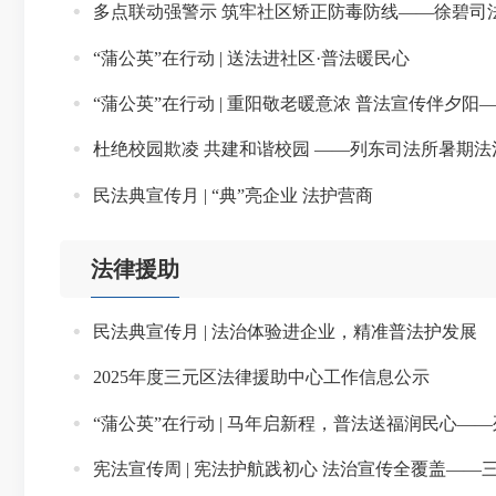
多点联动强警示 筑牢社区矫正防毒防线——徐碧司
“蒲公英”在行动 | 送法进社区·普法暖民心
“蒲公英”在行动 | 重阳敬老暖意浓 普法宣传伴夕
杜绝校园欺凌 共建和谐校园 ——列东司法所暑期
民法典宣传月 | “典”亮企业 法护营商
法律援助
民法典宣传月 | 法治体验进企业，精准普法护发展
2025年度三元区法律援助中心工作信息公示
“蒲公英”在行动 | 马年启新程，普法送福润民心
宪法宣传周 | 宪法护航践初心 法治宣传全覆盖—